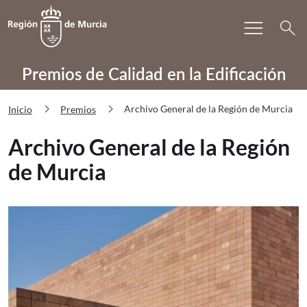
Bu
menu
Volver a
Ir a
search
PRECAE Archivo General de la Regió
Premios de Calidad en la Edificación
chevron_right
chevron_right
Archivo General de la Región de Murcia
Inicio
Premios
Archivo General de la Región
de Murcia