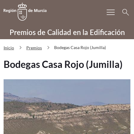
Bu
menu
Volver a
Ir a
search
PRECAE Bodegas Casa Rojo (Jumilla)
Premios de Calidad en la Edificación
chevron_right
chevron_right
Bodegas Casa Rojo (Jumilla)
Inicio
Premios
Bodegas Casa Rojo (Jumilla)