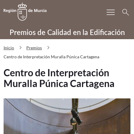
Bu
menu
Volver a
Ir a
search
PRECAE Centro de Interpretación Mu
Premios de Calidad en la Edificación
chevron_right
chevron_right
Inicio
Premios
Centro de Interpretación Muralla Púnica Cartagena
Centro de Interpretación
Muralla Púnica Cartagena