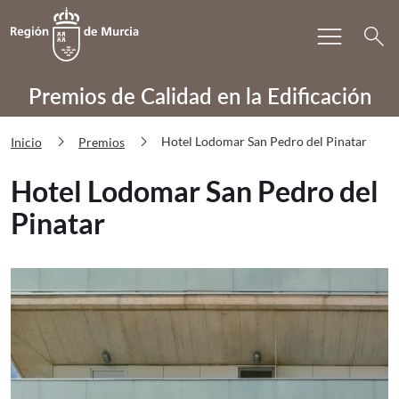
Bu
menu
Volver a
Ir a
search
PRECAE Hotel Lodomar San Pedro del
Premios de Calidad en la Edificación
chevron_right
chevron_right
Hotel Lodomar San Pedro del Pinatar
Inicio
Premios
Hotel Lodomar San Pedro del
Pinatar