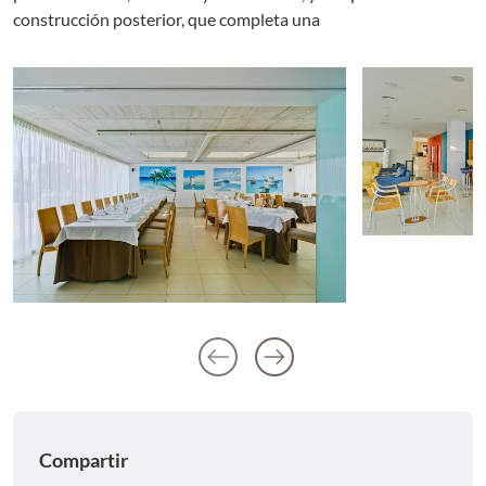
construcción posterior, que completa una
arrow_left_alt
arrow_right_alt
Anterior diaposit
Siguiente dia
Compartir