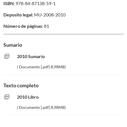
ISBN:
978-84-87138-59-1
Deposito legal:
MU-2008-2010
Número de páginas:
81
Sumario
picture_as_pdf
2010 Sumario
( Documento [.pdf] 8,98MB)
Texto completo
picture_as_pdf
2010 Libro
( Documento [.pdf] 8,98MB)