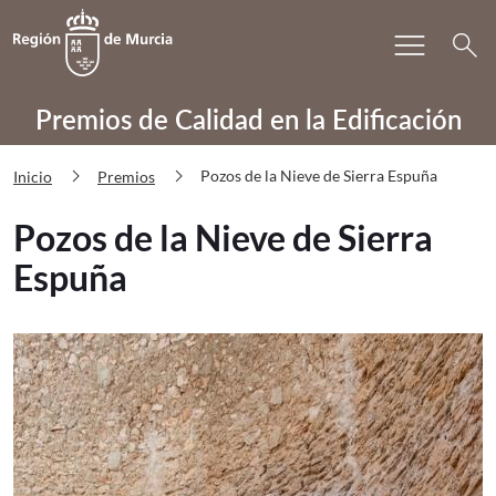
Bu
menu
Volver a
Ir a
search
PRECAE Pozos de la Nieve de Sierra 
Premios de Calidad en la Edificación
chevron_right
chevron_right
Pozos de la Nieve de Sierra Espuña
Inicio
Premios
Pozos de la Nieve de Sierra
Espuña