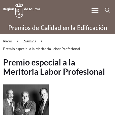
Bu
menu
Volver a
Ir a
search
PRECAE Premio especial a la Meritori
Premios de Calidad en la Edificación
chevron_right
chevron_right
Inicio
Premios
Premio especial a la Meritoria Labor Profesional
Premio especial a la
Meritoria Labor Profesional