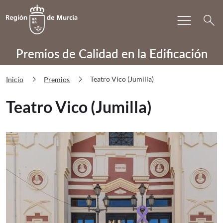
Bu
menu
Volver a
Ir a
search
PRECAE Teatro Vico (Jumilla)
Premios de Calidad en la Edificación
chevron_right
chevron_right
Teatro Vico (Jumilla)
Inicio
Premios
Teatro Vico (Jumilla)