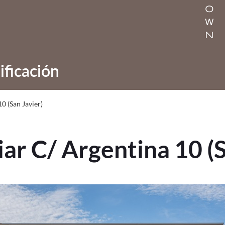
o
w
n
ificación
0 (San Javier)
ar C/ Argentina 10 (S