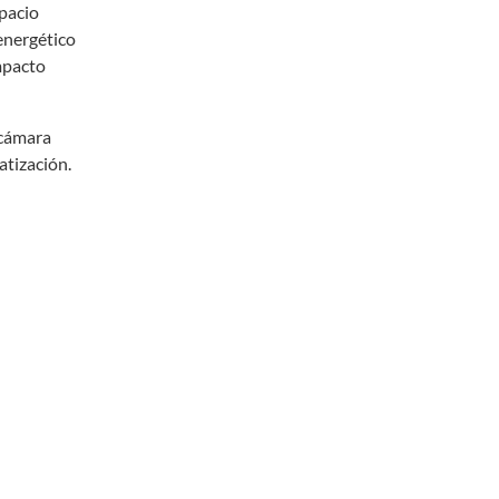
spacio
 energético
impacto
 cámara
atización.