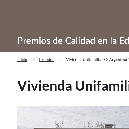
Premios de Calidad en la Ed
chevron_right
chevron_right
Vivienda Unifamiliar C/ Argentina 1
Inicio
Premios
Vivienda Unifamili