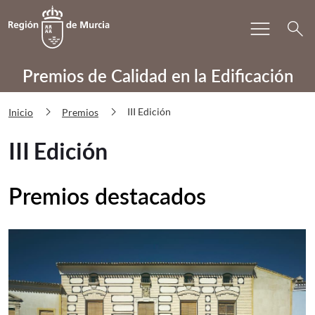
Bu
menu
Volver a
Ir a
search
PRECAE III Edición
Premios de Calidad en la Edificación
chevron_right
chevron_right
III Edición
Inicio
Premios
III Edición
Premios destacados