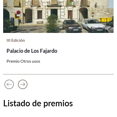
III Edición
Palacio de Los Fajardo
Premio Otros usos
arrow_left_alt
arrow_right_alt
Anterior diapositiva
Siguiente diapositiva
Listado de premios