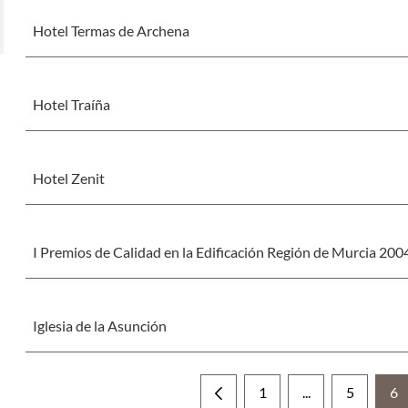
Hotel Termas de Archena
Hotel Traíña
Hotel Zenit
I Premios de Calidad en la Edificación Región de Murcia 200
Iglesia de la Asunción
1
...
5
6
Página
Páginas interme
Página
Pá