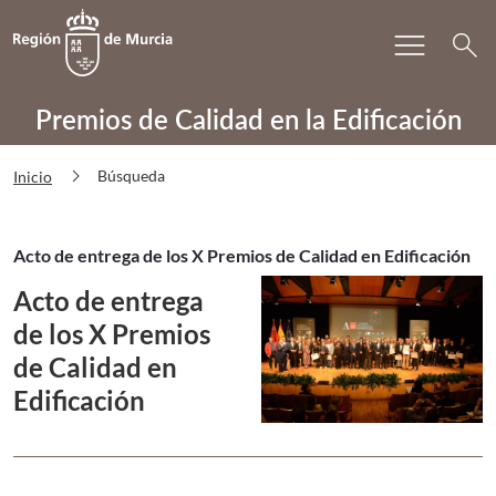
Bu
menu
Volver a
Ir a
search
PRECAE Búsqueda
Premios de Calidad en la Edificación
chevron_right
Búsqueda
Inicio
Acto de entrega de los X Premios de Calidad en Edificación
Acto de entrega
de los X Premios
de Calidad en
Edificación