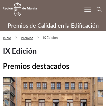
Bu
menu
Volver a
Ir a
search
PRECAE IX Edición
Premios de Calidad en la Edificación
chevron_right
chevron_right
IX Edición
Inicio
Premios
IX Edición
Premios destacados