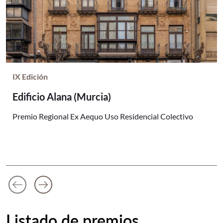
IX Edición
Edificio Alana (Murcia)
Premio Regional Ex Aequo Uso Residencial Colectivo
arrow_left_alt
arrow_right_alt
Anterior diapositiva
Siguiente diapositiva
Listado de premios