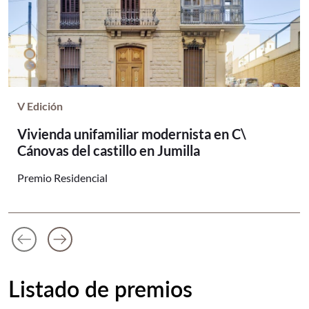
V Edición
Vivienda unifamiliar modernista en C\
Cánovas del castillo en Jumilla
Premio Residencial
arrow_left_alt
arrow_right_alt
Anterior diapositiva
Siguiente diapositiva
Listado de premios