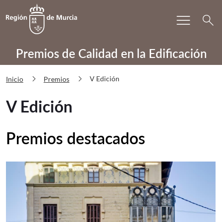
Bu
menu
Volver a
Ir a
search
PRECAE V Edición
Premios de Calidad en la Edificación
chevron_right
chevron_right
V Edición
Inicio
Premios
V Edición
Premios destacados