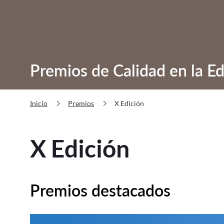
Premios de Calidad en la Ed
chevron_right
chevron_right
X Edición
Inicio
Premios
X Edición
Premios destacados